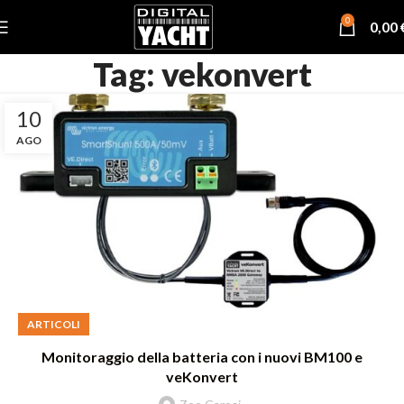
0
0,00
Tag: vekonvert
10
AGO
ARTICOLI
Monitoraggio della batteria con i nuovi BM100 e
veKonvert