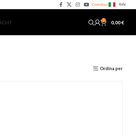
Italy
Contattaci
0
0,00
€
YACHT
Ordina per