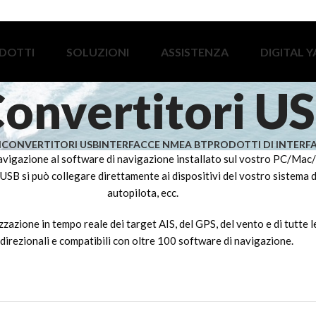
DOTTI
SOLUZIONI
ASSISTENZA
DIGITAL 
onvertitori U
I
CONVERTITORI USB
INTERFACCE NMEA BT
PRODOTTI DI INTERF
i navigazione al software di navigazione installato sul vostro PC/Mac/
si può collegare direttamente ai dispositivi del vostro sistema di
autopilota, ecc.
zione in tempo reale dei target AIS, del GPS, del vento e di tutte l
idirezionali e compatibili con oltre 100 software di navigazione.