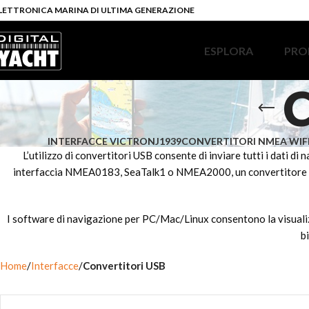
LETTRONICA MARINA DI ULTIMA GENERAZIONE
ESPLORA
PRO
C
INTERFACCE VICTRON
J1939
CONVERTITORI NMEA WIF
L’utilizzo di convertitori USB consente di inviare tutti i dati d
interfaccia NMEA0183, SeaTalk1 o NMEA2000, un convertitore USB 
I software di navigazione per PC/Mac/Linux consentono la visualizza
b
Home
Interfacce
Convertitori USB