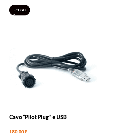
SCEGLI
Cavo “Pilot Plug” e USB
180,00
€