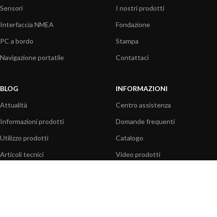
Sensori
I nostri prodotti
Interfaccia NMEA
Fondazione
PC a bordo
Stampa
Navigazione portatile
Contattaci
BLOG
INFORMAZIONI
Attualità
Centro assistenza
Informazioni prodotti
Domande frequenti
Utilizzo prodotti
Catalogo
Articoli tecnici
Video prodotti
Risorse multimediali
OPZIONI DI PAGAMENTO