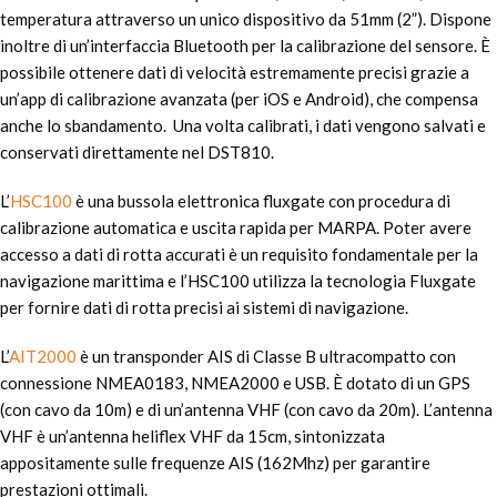
temperatura attraverso un unico dispositivo da 51mm (2”). Dispone
inoltre di un’interfaccia Bluetooth per la calibrazione del sensore. È
possibile ottenere dati di velocità estremamente precisi grazie a
un’app di calibrazione avanzata (per iOS e Android), che compensa
anche lo sbandamento. Una volta calibrati, i dati vengono salvati e
conservati direttamente nel DST810.
L’
HSC100
è una bussola elettronica fluxgate con procedura di
calibrazione automatica e uscita rapida per MARPA. Poter avere
accesso a dati di rotta accurati è un requisito fondamentale per la
navigazione marittima e l’HSC100 utilizza la tecnologia Fluxgate
per fornire dati di rotta precisi ai sistemi di navigazione.
L’
AIT2000
è un transponder AIS di Classe B ultracompatto con
connessione NMEA0183, NMEA2000 e USB. È dotato di un GPS
(con cavo da 10m) e di un’antenna VHF (con cavo da 20m). L’antenna
VHF è un’antenna heliflex VHF da 15cm, sintonizzata
appositamente sulle frequenze AIS (162Mhz) per garantire
prestazioni ottimali.