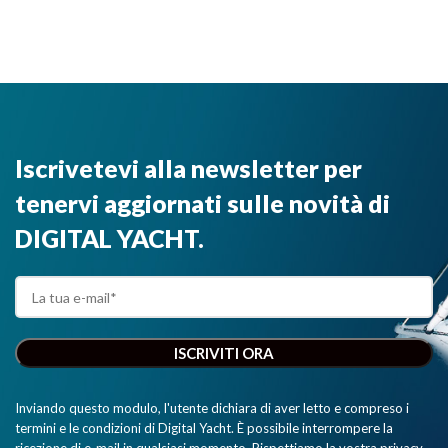
Transponder
trasmettere i
NMEA 2000"
AIS. Per
dati di
questo
navigazione
motivo
NMEA 2000
garantisce le
ad app e
migliori
software di
prestazioni e
navigazione
Iscrivetevi alla newsletter per
opzioni di
su
collegamento,
smartphone,
tenervi aggiornati sulle novità di
il tutto
tablet, iPad e
all’interno di
PC.”
DIGITAL YACHT.
un
dispositivo di
dimensioni
dimezzate
rispetto alla
precedente
generazione
di
Inviando questo modulo, l'utente dichiara di aver letto e compreso i
transponder."
termini e le condizioni di Digital Yacht. È possibile interrompere la