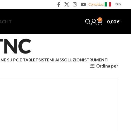
Italy
Contattaci
0
0,00
€
YACHT
TNC
NE SU PC E TABLET
SISTEMI AIS
SOLUZIONI
STRUMENTI
Ordina per