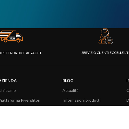
SERVIZIO CLIENTI ECCELLEN
DIRETTA DA DIGITAL YACHT
AZIENDA
BLOG
I
Chi siamo
Attualità
C
Piattaforma Rivenditori
Informazioni prodotti
D
I nostri prodotti
Utilizzo prodotti
C
Fondazione
Articoli tecnici
V