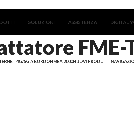
DOTTI
SOLUZIONI
ASSISTENZA
DIGITAL 
attatore FME-
TERNET 4G/5G A BORDO
NMEA 2000
NUOVI PRODOTTI
NAVIGAZIO