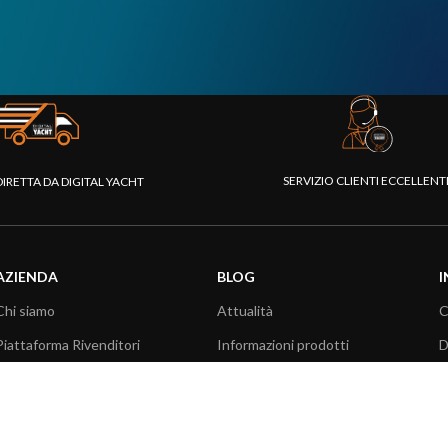
SERVIZIO CLIENTI ECCELLEN
DIRETTA DA DIGITAL YACHT
AZIENDA
BLOG
I
Chi siamo
Attualità
C
Piattaforma Rivenditori
Informazioni prodotti
D
I nostri prodotti
Utilizzo prodotti
C
Fondazione
Articoli tecnici
V
Stampa
R