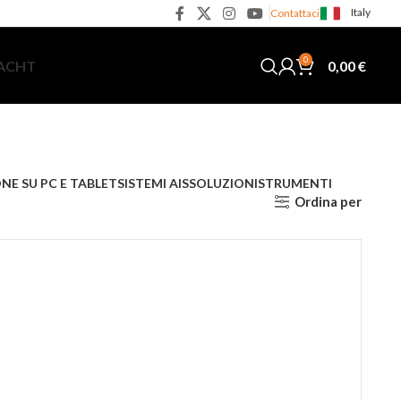
Italy
Contattaci
0
0,00
€
YACHT
NE SU PC E TABLET
SISTEMI AIS
SOLUZIONI
STRUMENTI
Ordina per