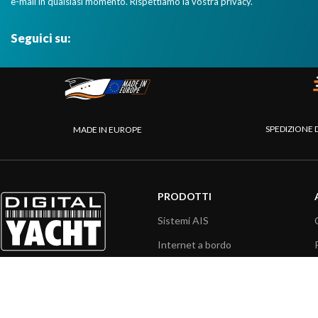
e-mail in qualsiasi momento. Rispettiamo la vostra privacy.
Seguici su:
SPEDIZIONE 
MADE IN EUROPE
PRODOTTI
Sistemi AIS
Internet a bordo
Sensori
Interfaccia NMEA
PC a bordo