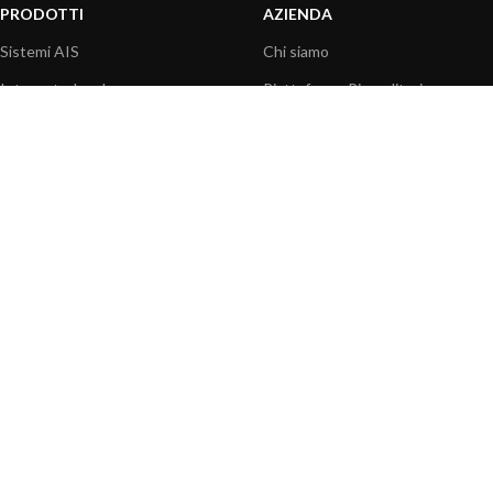
PRODOTTI
AZIENDA
Sistemi AIS
Chi siamo
Internet a bordo
Piattaforma Rivenditori
Sensori
I nostri prodotti
Interfaccia NMEA
Fondazione
PC a bordo
Stampa
Navigazione portatile
Contattaci
BLOG
INFORMAZIONI
Attualità
Centro assistenza
Informazioni prodotti
Domande frequenti
Utilizzo prodotti
Catalogo
Articoli tecnici
Video prodotti