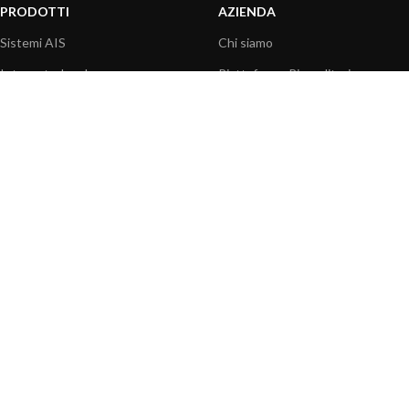
PRODOTTI
AZIENDA
Sistemi AIS
Chi siamo
Internet a bordo
Piattaforma Rivenditori
Sensori
I nostri prodotti
Interfaccia NMEA
Fondazione
PC a bordo
Stampa
Navigazione portatile
Contattaci
BLOG
INFORMAZIONI
Attualità
Centro assistenza
Informazioni prodotti
Domande frequenti
Utilizzo prodotti
Catalogo
Articoli tecnici
Video prodotti