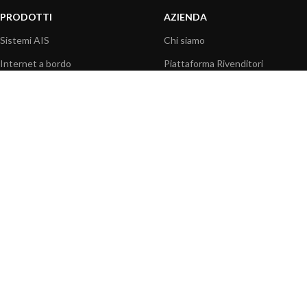
PRODOTTI
AZIENDA
Sistemi AIS
Chi siamo
Internet a bordo
Piattaforma Rivenditori
Sensori
I nostri prodotti
Interfaccia NMEA
Fondazione
PC a bordo
Stampa
Navigazione portatile
Contattaci
BLOG
INFORMAZIONI
Attualità
Centro assistenza
Informazioni prodotti
Domande frequenti
Utilizzo prodotti
Catalogo
Articoli tecnici
Video prodotti