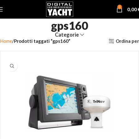
0
0,00
gps160
Categorie
Ordina per
Home
Prodotti taggati “gps160”