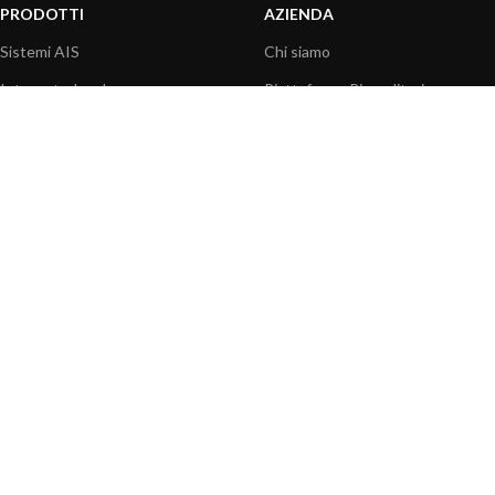
PRODOTTI
AZIENDA
Sistemi AIS
Chi siamo
Internet a bordo
Piattaforma Rivenditori
Sensori
I nostri prodotti
Interfaccia NMEA
Fondazione
PC a bordo
Stampa
Navigazione portatile
Contattaci
BLOG
INFORMAZIONI
Attualità
Centro assistenza
Informazioni prodotti
Domande frequenti
Utilizzo prodotti
Catalogo
Articoli tecnici
Video prodotti