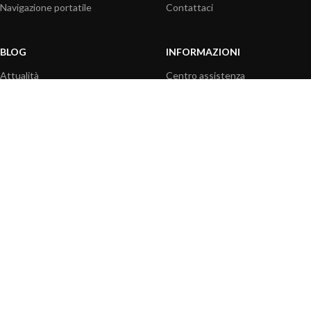
Navigazione portatile
Contattaci
BLOG
INFORMAZIONI
Attualità
Centro assistenza
Informazioni prodotti
Domande frequenti
Utilizzo prodotti
Catalogo
Articoli tecnici
Video prodotti
Risorse multimediali
OPZIONI DI PAGAMENTO
|
|