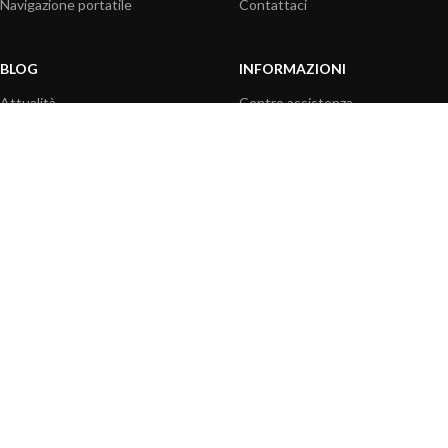
Navigazione portatile
Contattaci
BLOG
INFORMAZIONI
Attualità
Centro assistenza
Informazioni prodotti
Domande frequenti
Utilizzo prodotti
Catalogo
Articoli tecnici
Video prodotti
Risorse multimediali
OPZIONI DI PAGAMENTO
|
|
© 2026 Digital Yacht - Tutti i diritti riservati
Termini e condizioni
Informativa sulla