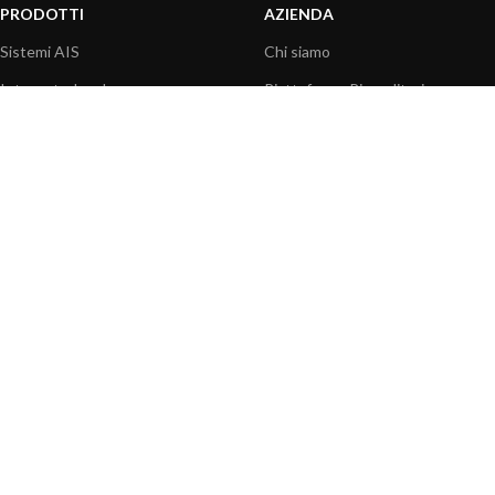
PRODOTTI
AZIENDA
Sistemi AIS
Chi siamo
Internet a bordo
Piattaforma Rivenditori
Sensori
I nostri prodotti
Interfaccia NMEA
Fondazione
PC a bordo
Stampa
Navigazione portatile
Contattaci
BLOG
INFORMAZIONI
Attualità
Centro assistenza
Informazioni prodotti
Domande frequenti
Utilizzo prodotti
Catalogo
Articoli tecnici
Video prodotti