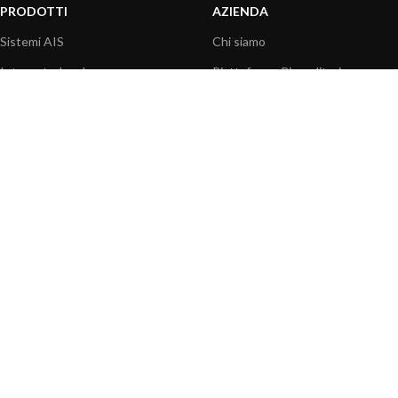
PRODOTTI
AZIENDA
Sistemi AIS
Chi siamo
Internet a bordo
Piattaforma Rivenditori
Sensori
I nostri prodotti
Interfaccia NMEA
Fondazione
PC a bordo
Stampa
Navigazione portatile
Contattaci
BLOG
INFORMAZIONI
Attualità
Centro assistenza
Informazioni prodotti
Domande frequenti
Utilizzo prodotti
Catalogo
Articoli tecnici
Video prodotti