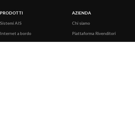
PRODOTTI
AZIENDA
Sistemi AIS
Chi siamo
Internet a bordo
Piattaforma Rivenditori
Sensori
I nostri prodotti
Interfaccia NMEA
Fondazione
PC a bordo
Stampa
Navigazione portatile
Contattaci
BLOG
INFORMAZIONI
Attualità
Centro assistenza
Informazioni prodotti
Domande frequenti
Utilizzo prodotti
Catalogo
Articoli tecnici
Video prodotti