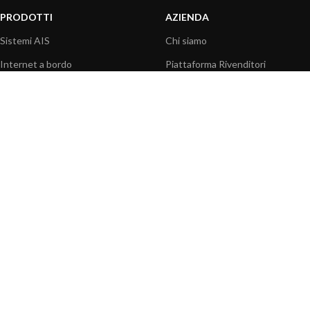
PRODOTTI
AZIENDA
Sistemi AIS
Chi siamo
Internet a bordo
Piattaforma Rivenditori
Sensori
I nostri prodotti
Interfaccia NMEA
Fondazione
PC a bordo
Stampa
Navigazione portatile
Contattaci
BLOG
INFORMAZIONI
Attualità
Centro assistenza
Informazioni prodotti
Domande frequenti
Utilizzo prodotti
Catalogo
Articoli tecnici
Video prodotti