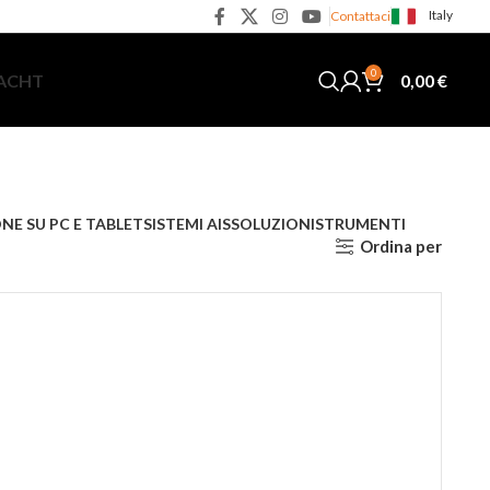
Italy
Contattaci
0
0,00
€
YACHT
NE SU PC E TABLET
SISTEMI AIS
SOLUZIONI
STRUMENTI
Ordina per