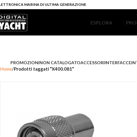
LETTRONICA MARINA DI ULTIMA GENERAZIONE
ESPLORA
PRO
PROMOZIONI
NON CATALOGATO
ACCESSORI
INTERFACCE
IN
Home
Prodotti taggati “X400.081”