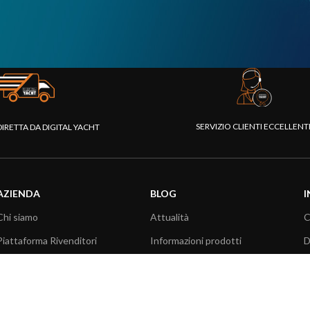
SERVIZIO CLIENTI ECCELLEN
DIRETTA DA DIGITAL YACHT
AZIENDA
BLOG
I
Chi siamo
Attualità
C
Piattaforma Rivenditori
Informazioni prodotti
D
I nostri prodotti
Utilizzo prodotti
C
Fondazione
Articoli tecnici
V