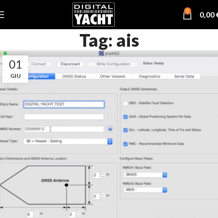
0
0,00
Tag: ais
01
GIU