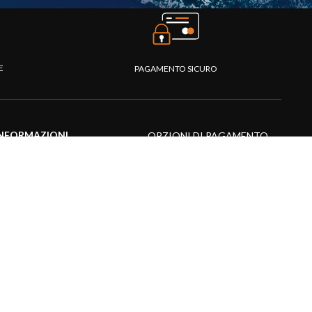
TE
PAGAMENTO SICURO
NFORMAZIONI
OPZIONI DI PAGAMENTO
entro assistenza
omande frequenti
atalogo
ideo prodotti
isorse multimediali