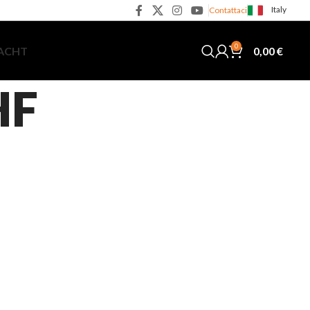
Italy
Contattaci
0
0,00
€
YACHT
HF