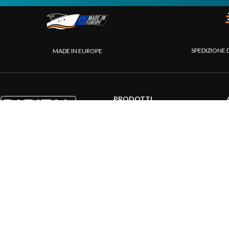
SPEDIZIONE 
MADE IN EUROPE
PRODOTTI
Sistemi AIS
Internet a bordo
Sensori
Interfaccia NMEA
PC a bordo
Navigazione portatile