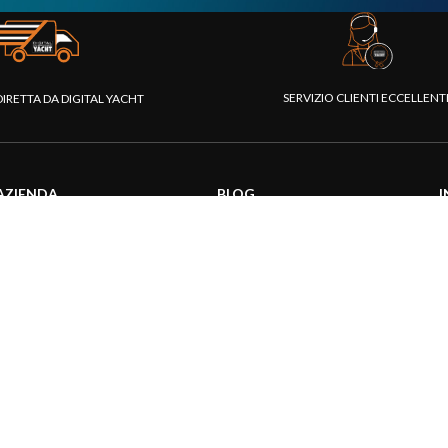
SERVIZIO CLIENTI ECCELLEN
DIRETTA DA DIGITAL YACHT
AZIENDA
BLOG
I
Chi siamo
Attualità
C
Piattaforma Rivenditori
Informazioni prodotti
D
I nostri prodotti
Utilizzo prodotti
C
Fondazione
Articoli tecnici
V
Stampa
R
Contattaci