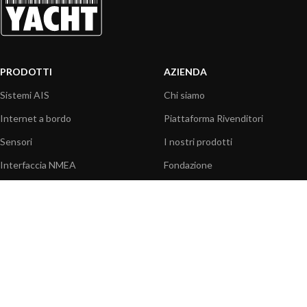
PRODOTTI
AZIENDA
Sistemi AIS
Chi siamo
Internet a bordo
Piattaforma Rivenditori
Sensori
I nostri prodotti
Interfaccia NMEA
Fondazione
PC a bordo
Stampa
Navigazione portatile
Contattaci
BLOG
INFORMAZIONI
Attualità
Centro assistenza
Informazioni prodotti
Domande frequenti