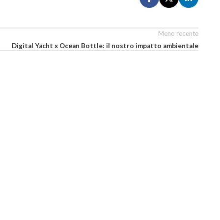
Meno recente
Digital Yacht x Ocean Bottle: il nostro impatto ambientale