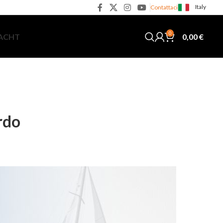
Italy
Contattaci
0
0,00
€
YACHT
rdo