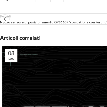
Recenti
Nuovo sensore di posizionamento GPS160F “compatibile con Furuno
Articoli correlati
08
LUG