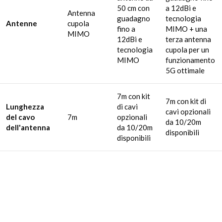
50 cm con
a 12dBi e
Antenna
guadagno
tecnologia
Antenne
cupola
fino a
MIMO + una
MIMO
12dBi e
terza antenna
tecnologia
cupola per un
MIMO
funzionamento
5G ottimale
7m con kit
7m con kit di
Lunghezza
di cavi
cavi opzionali
del cavo
7m
opzionali
da 10/20m
dell'antenna
da 10/20m
disponibili
disponibili