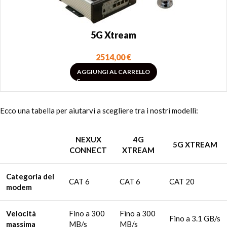
5G Xtream
2514,00
€
AGGIUNGI AL CARRELLO
Ecco una tabella per aiutarvi a scegliere tra i nostri modelli:
NEXUX
4G
5G XTREAM
CONNECT
XTREAM
Categoria del
CAT 6
CAT 6
CAT 20
modem
Velocità
Fino a 300
Fino a 300
Fino a 3.1 GB/s
massima
MB/s
MB/s