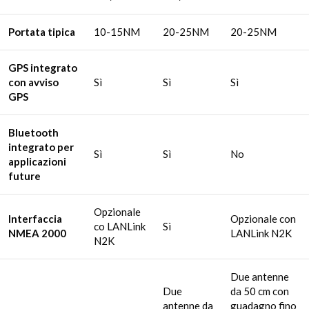
Portata tipica
10-15NM
20-25NM
20-25NM
GPS integrato
con avviso
Sì
Sì
Sì
GPS
Bluetooth
integrato per
Sì
Sì
No
applicazioni
future
Opzionale
Interfaccia
Opzionale con
co LANLink
Sì
NMEA 2000
LANLink N2K
N2K
Due antenne
Due
da 50 cm con
antenne da
guadagno fino