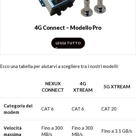
4G Connect – Modello Pro
LEGGI TUTTO
Ecco una tabella per aiutarvi a scegliere tra i nostri modelli:
NEXUX
4G
5G XTREAM
CONNECT
XTREAM
Categoria del
CAT 6
CAT 6
CAT 20
modem
Velocità
Fino a 300
Fino a 300
Fino a 3.1 GB/s
massima
MB/s
MB/s