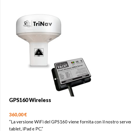
GPS160 Wireless
360,00
€
“La versione WiFi del GPS160 viene fornita con il nostro serv
tablet, iPad e PC.”