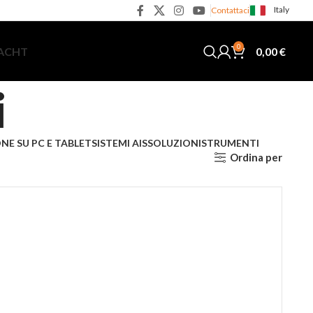
Italy
Contattaci
0
0,00
€
YACHT
i
NE SU PC E TABLET
SISTEMI AIS
SOLUZIONI
STRUMENTI
Ordina per