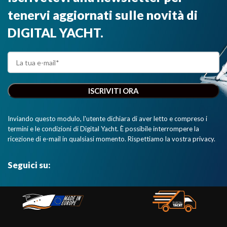
veloce e a
NMEA0183."
tenervi aggiornati sulle novità di
lungo raggio.”
DIGITAL YACHT.
Inviando questo modulo, l'utente dichiara di aver letto e compreso i
termini e le condizioni di Digital Yacht. È possibile interrompere la
ricezione di e-mail in qualsiasi momento. Rispettiamo la vostra privacy.
Seguici su: