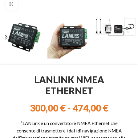
Clicca per ingrandire
LANLINK NMEA
ETHERNET
300,00
€
-
474,00
€
“LANLink è un convertitore NMEA Ethernet che
consente di trasmettere i dati di navigazione NMEA