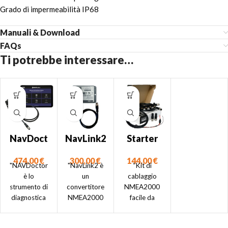
Grado di impermeabilità IP68
Manuali & Download
FAQs
Ti potrebbe interessare…
NavDoct
NavLink2
Starter
or –
Kit
300,00
€
474,00
€
144,00
€
Strumen
NMEA20
"NavLink2 è
"NAVDoctor
“Kit di
to di
00
un
è lo
cablaggio
convertitore
strumento di
NMEA2000
diagnost
NMEA2000
diagnostica
facile da
ica
WiFi facile da
NMEA 2000
installare ed
NMEA20
installare,
perfetto per
economico.
00