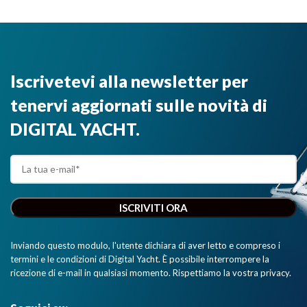
tramite WiFi
dispositivi.”
dei dati di
navigazione e
AIS alle
applicazioni e
Iscrivetevi alla newsletter per
ai software di
navigazione
tenervi aggiornati sulle novità di
più diffusi.”
DIGITAL YACHT.
Inviando questo modulo, l'utente dichiara di aver letto e compreso i
termini e le condizioni di Digital Yacht. È possibile interrompere la
ricezione di e-mail in qualsiasi momento. Rispettiamo la vostra privacy.