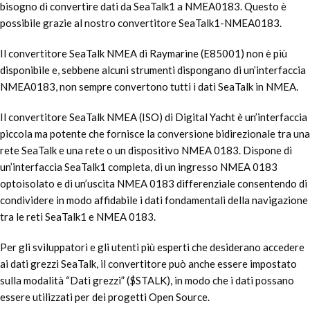
bisogno di convertire dati da SeaTalk1 a NMEA0183. Questo è
possibile grazie al nostro convertitore SeaTalk1-NMEA0183.
Il convertitore SeaTalk NMEA di Raymarine (E85001) non è più
disponibile e, sebbene alcuni strumenti dispongano di un’interfaccia
NMEA0183, non sempre convertono tutti i dati SeaTalk in NMEA.
Il convertitore SeaTalk NMEA (ISO) di Digital Yacht è un’interfaccia
piccola ma potente che fornisce la conversione bidirezionale tra una
rete SeaTalk e una rete o un dispositivo NMEA 0183. Dispone di
un’interfaccia SeaTalk1 completa, di un ingresso NMEA 0183
optoisolato e di un’uscita NMEA 0183 differenziale consentendo di
condividere in modo affidabile i dati fondamentali della navigazione
tra le reti SeaTalk1 e NMEA 0183.
Per gli sviluppatori e gli utenti più esperti che desiderano accedere
ai dati grezzi SeaTalk, il convertitore può anche essere impostato
sulla modalità “Dati grezzi” ($STALK), in modo che i dati possano
essere utilizzati per dei progetti Open Source.