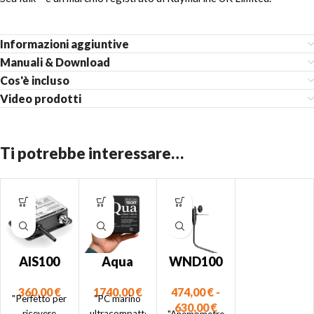
Informazioni aggiuntive
Manuali & Download
Cos'è incluso
Video prodotti
Ti potrebbe interessare…
AIS100
Aqua
WND100
(uscita
Compact
–
360,00
€
1740,00
€
474,00
€
-
NMEA01
Pro
Anemom
"Perfetto per
“PC marino
630,00
€
83)
etro
ricevere
ultracompatto