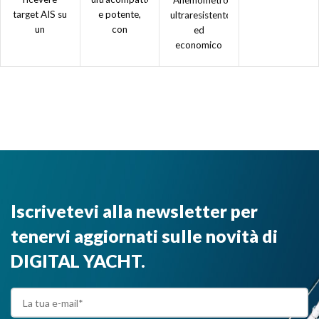
"Anemometro
target AIS su
e potente,
ultraresistente
un
con
ed
chartplotter.
processore
economico
Compatibile
Intel i3 di
compatibile
con tutti i
ultima
con NMEA
chartplotter
generazione,
0183 e
dotati di
SSD da 240
NMEA 2000"
interfaccia
GB e una
NMEA. È la
scheda
soluzione più
grafica senza
conveniente
paragoni -
per la
ideale per i
ricezione di
software di
Iscrivetevi alla newsletter per
target AIS".
navigazione
3D.”
tenervi aggiornati sulle novità di
DIGITAL YACHT.