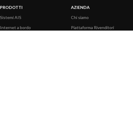
PRODOTTI
AZIENDA
Sistemi AIS
Chi siamo
Internet a bordo
Piattaforma Rivenditori
Sensori
I nostri prodotti
Interfaccia NMEA
Fondazione
PC a bordo
Stampa
Navigazione portatile
Contattaci
BLOG
INFORMAZIONI
Attualità
Centro assistenza
Informazioni prodotti
Domande frequenti
Utilizzo prodotti
Catalogo
Articoli tecnici
Video prodotti