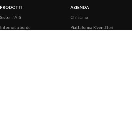
PRODOTTI
AZIENDA
Sistemi AIS
Chi siamo
Internet a bordo
Piattaforma Rivenditori
Sensori
I nostri prodotti
Interfaccia NMEA
Fondazione
PC a bordo
Stampa
Navigazione portatile
Contattaci
BLOG
INFORMAZIONI
Attualità
Centro assistenza
Informazioni prodotti
Domande frequenti
Utilizzo prodotti
Catalogo
Articoli tecnici
Video prodotti