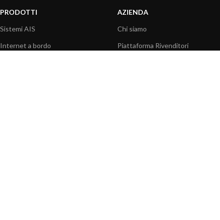
PRODOTTI
AZIENDA
Sistemi AIS
Chi siamo
Internet a bordo
Piattaforma Rivenditori
Sensori
I nostri prodotti
Interfaccia NMEA
Fondazione
PC a bordo
Stampa
Navigazione portatile
Contattaci
BLOG
INFORMAZIONI
Attualità
Centro assistenza
Informazioni prodotti
Domande frequenti
Utilizzo prodotti
Catalogo
Articoli tecnici
Video prodotti