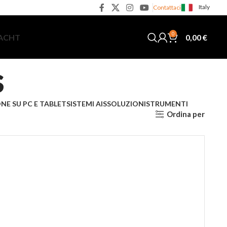
Italy
Contattaci
0
0,00
€
YACHT
s
NE SU PC E TABLET
SISTEMI AIS
SOLUZIONI
STRUMENTI
Ordina per