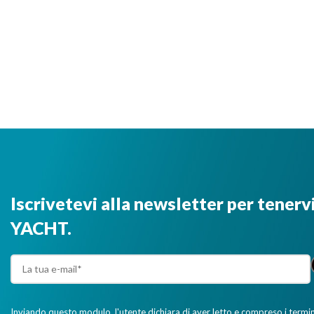
Iscrivetevi alla newsletter per tenerv
YACHT.
Inviando questo modulo, l'utente dichiara di aver letto e compreso i termini 