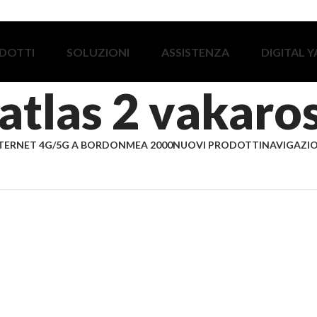
DOTTI
SOLUZIONI
ASSISTENZA
DIGITAL 
atlas 2 vakaro
TERNET 4G/5G A BORDO
NMEA 2000
NUOVI PRODOTTI
NAVIGAZIO