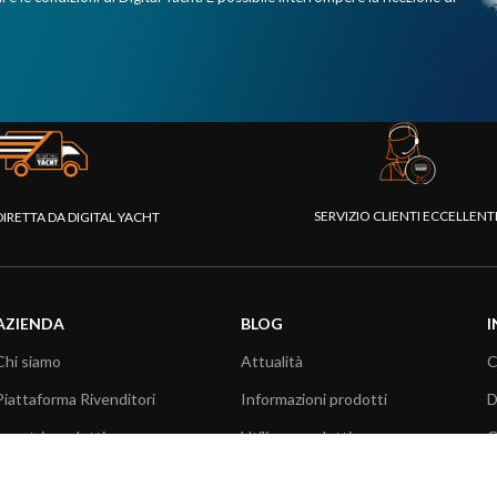
SERVIZIO CLIENTI ECCELLEN
DIRETTA DA DIGITAL YACHT
AZIENDA
BLOG
I
Chi siamo
Attualità
C
Piattaforma Rivenditori
Informazioni prodotti
D
I nostri prodotti
Utilizzo prodotti
C
Fondazione
Articoli tecnici
V