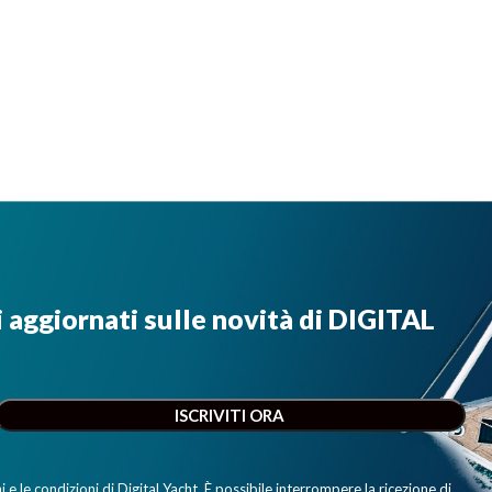
i aggiornati sulle novità di DIGITAL
e le condizioni di Digital Yacht. È possibile interrompere la ricezione di