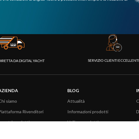
SERVIZIO CLIENTI ECCELLEN
DIRETTA DA DIGITAL YACHT
AZIENDA
BLOG
I
Chi siamo
Attualità
C
Piattaforma Rivenditori
Informazioni prodotti
D
I nostri prodotti
Utilizzo prodotti
C
Fondazione
Articoli tecnici
V