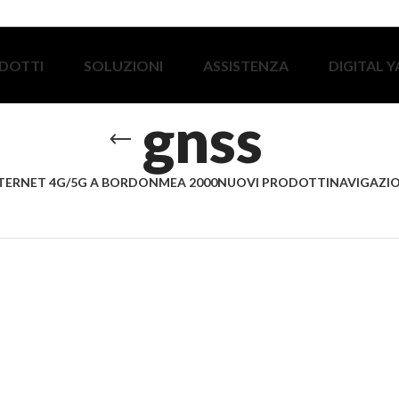
DOTTI
SOLUZIONI
ASSISTENZA
DIGITAL 
gnss
TERNET 4G/5G A BORDO
NMEA 2000
NUOVI PRODOTTI
NAVIGAZIO