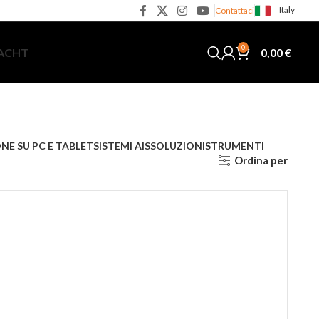
Italy
Contattaci
0
0,00
€
YACHT
NE SU PC E TABLET
SISTEMI AIS
SOLUZIONI
STRUMENTI
Ordina per