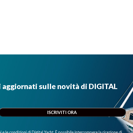
i aggiornati sulle novità di DIGITAL
e le condizioni di Digital Yacht. È possibile interrompere la ricezione di