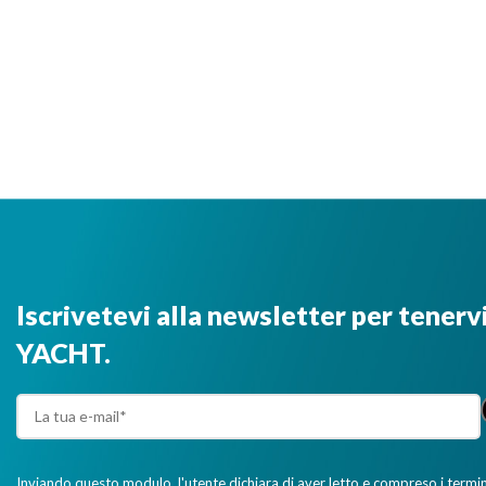
Iscrivetevi alla newsletter per tenerv
YACHT.
Inviando questo modulo, l'utente dichiara di aver letto e compreso i termini 