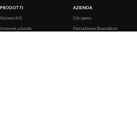
PRODOTTI
AZIENDA
Sistemi AIS
Chi siamo
Internet a bordo
Piattaforma Rivenditori
Sensori
I nostri prodotti
Interfaccia NMEA
Fondazione
PC a bordo
Stampa
Navigazione portatile
Contattaci
BLOG
INFORMAZIONI
Attualità
Centro assistenza
Informazioni prodotti
Domande frequenti
Utilizzo prodotti
Catalogo
Articoli tecnici
Video prodotti