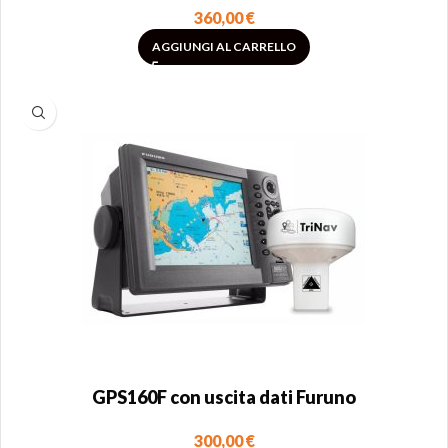
360,00
€
AGGIUNGI AL CARRELLO
GPS160F con uscita dati Furuno
300,00
€