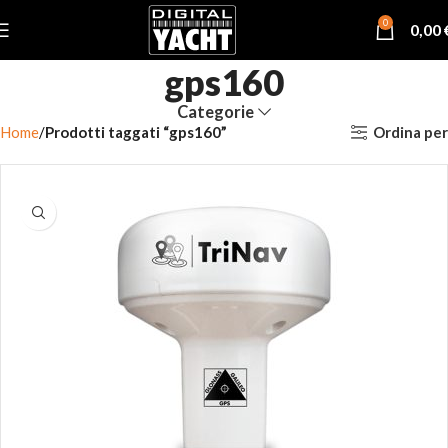
0
0,00
gps160
Categorie
Ordina per
Home
Prodotti taggati “gps160”