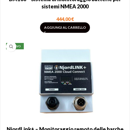
sistemi NMEA 2000
444,00
€
AGGIUNGI AL CARRELLO
NUOVO
NjordLink+ – Monitoraggio remoto delle barche