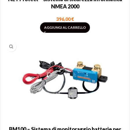
NMEA 2000
396,00
€
AGGIUNGI AL CARRELLO
BM100 – Sistema di monitoraggio batterie per