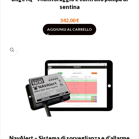
sentina
342,00
€
AGGIUNGI AL CARRELLO
NavAlert – Sistema di sorveglianza e d’allarme