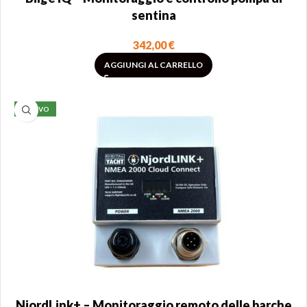
sentina
342,00
€
AGGIUNGI AL CARRELLO
NUOVO
NjordLink+ – Monitoraggio remoto delle barche