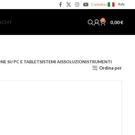
Italy
Contattaci
0
0,00
€
YACHT
NE SU PC E TABLET
SISTEMI AIS
SOLUZIONI
STRUMENTI
Ordina per