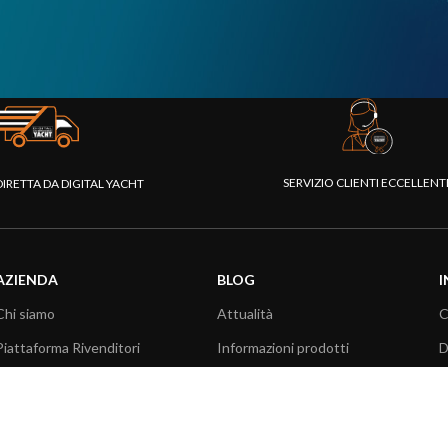
SERVIZIO CLIENTI ECCELLEN
DIRETTA DA DIGITAL YACHT
AZIENDA
BLOG
I
Chi siamo
Attualità
C
Piattaforma Rivenditori
Informazioni prodotti
D
I nostri prodotti
Utilizzo prodotti
C
Fondazione
Articoli tecnici
V