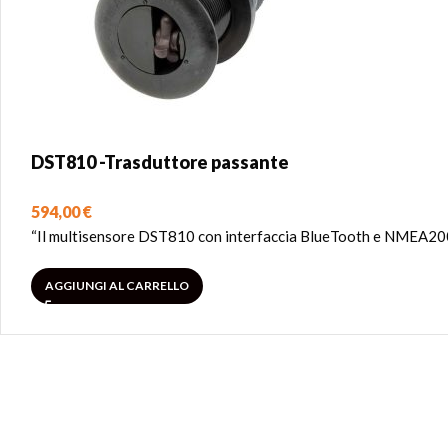
DST810 -Trasduttore passante
594,00
€
“Il multisensore DST810 con interfaccia BlueTooth e NMEA2000 è
AGGIUNGI AL CARRELLO