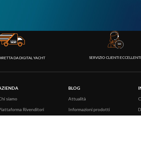
SERVIZIO CLIENTI ECCELLEN
DIRETTA DA DIGITAL YACHT
AZIENDA
BLOG
I
Chi siamo
Attualità
C
Piattaforma Rivenditori
Informazioni prodotti
D
I nostri prodotti
Utilizzo prodotti
C
Fondazione
Articoli tecnici
V