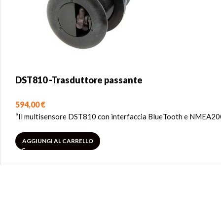
DST810 -Trasduttore passante
594,00
€
“Il multisensore DST810 con interfaccia BlueTooth e NMEA2000 è
AGGIUNGI AL CARRELLO