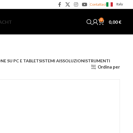
Italy
Contattaci
0
0,00
€
YACHT
NE SU PC E TABLET
SISTEMI AIS
SOLUZIONI
STRUMENTI
Ordina per