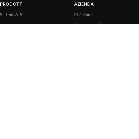
PRODOTTI
AZIENDA
Sistemi AIS
Chi siamo
Internet a bordo
Piattaforma Rivenditori
Sensori
I nostri prodotti
Interfaccia NMEA
Fondazione
PC a bordo
Stampa
Navigazione portatile
Contattaci
BLOG
INFORMAZIONI
Attualità
Centro assistenza
Informazioni prodotti
Domande frequenti
Utilizzo prodotti
Catalogo
Articoli tecnici
Video prodotti